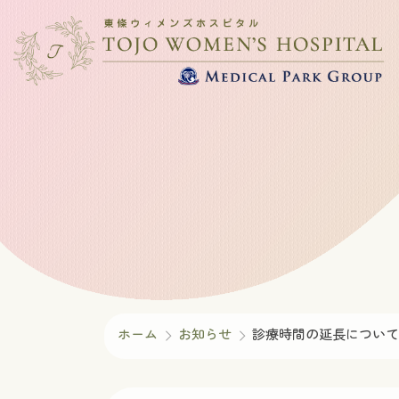
コ
ナ
ン
ビ
テ
ゲ
ン
ー
ツ
シ
へ
ョ
ス
ン
キ
に
ッ
移
プ
動
ホーム
お知らせ
診療時間の延長について