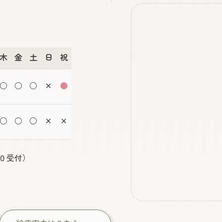
木
金
土
日
祝
○
○
○
✕
●
○
○
○
✕
✕
０
受付）