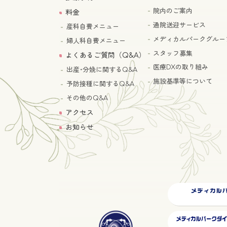
院内のご案内
料金
通院送迎サービス
産科自費メニュー
メディカルパークグルー
婦人科自費メニュー
スタッフ募集
よくあるご質問（Q&A）
医療DXの取り組み
出産･分娩に関するQ&A
施設基準等について
予防接種に関するQ&A
その他のQ&A
アクセス
お知らせ
グ
ル