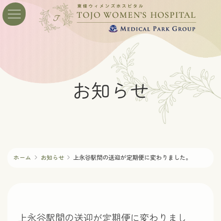
コ
ナ
ン
ビ
テ
ゲ
ン
ー
ツ
シ
へ
ョ
ス
ン
お知らせ
キ
に
ッ
移
プ
動
ホーム
お知らせ
上永谷駅間の送迎が定期便に変わりました。
上永谷駅間の送迎が定期便に変わりまし