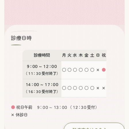
診療日時
診療時間
月
火
水
木
金
土
日
祝
９：００
～
１２：００
○
○
○
○
○
○
✕
●
（
１１：３０
受付終了）
１４：００
～
１７：００
○
○
○
○
○
○
✕
✕
（
１６：３０
受付終了）
●
祝日午前
９：００
～
１３：００
（
１２：３０
受付）
✕ 休診日