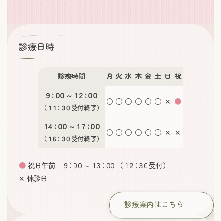
診療日時
診療時間
月
火
水
木
金
土
日
祝
９：００
～
１２：００
○
○
○
○
○
○
✕
●
（
１１：３０
受付終了）
１４：００
～
１７：００
○
○
○
○
○
○
✕
✕
（
１６：３０
受付終了）
●
祝日午前
９：００
～
１３：００
（
１２：３０
受付）
✕ 休診日
診療案内はこちら