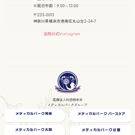
※祝日午前：9:00～13:00
〒233-0013
神奈川県横浜市港南区丸山台2-34-7
グ
当院公式Instagram
ル
ー
プ
リ
ン
グ
ク
ル
ー
プ
医療法人社団桐杏会
リ
メディカルパークグループ
ン
ク