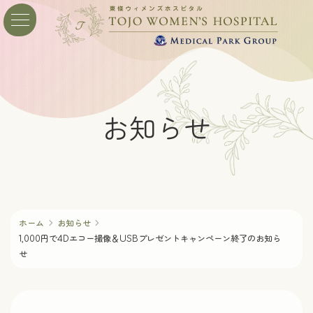
コ
ナ
ン
ビ
テ
ゲ
ン
ー
ツ
シ
へ
ョ
ス
ン
お知らせ
キ
に
ッ
移
プ
動
ホーム
お知らせ
1,000円で4Dエコー撮像＆USBプレゼントキャンペーン終了のお知ら
せ