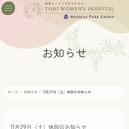
コ
ナ
ン
ビ
テ
ゲ
ン
ー
ツ
シ
へ
ョ
ス
ン
お知らせ
キ
に
ッ
移
プ
動
ホーム
お知らせ
11月29日（土）休診のお知らせ
11月29日（土）休診のお知らせ