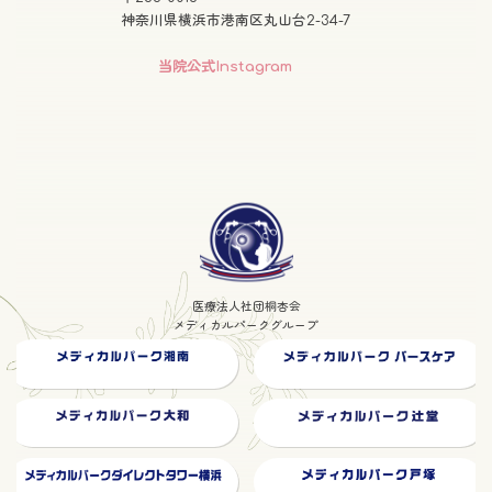
神奈川県横浜市港南区丸山台2-34-7
グ
当院公式Instagram
ル
ー
プ
リ
ン
グ
ク
ル
ー
プ
医療法人社団桐杏会
リ
メディカルパークグループ
ン
ク