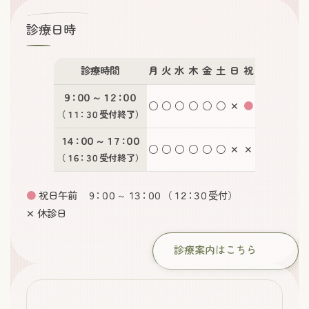
診療日時
診療時間
月
火
水
木
金
土
日
祝
９：００
～
１２：００
○
○
○
○
○
○
✕
●
（
１１：３０
受付終了）
１４：００
～
１７：００
○
○
○
○
○
○
✕
✕
（
１６：３０
受付終了）
●
祝日午前
９：００
～
１３：００
（
１２：３０
受付）
✕ 休診日
診療案内はこちら