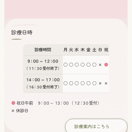
診療日時
診療時間
月
火
水
木
金
土
日
祝
９：００
～
１２：００
○
○
○
○
○
○
✕
●
（
１１：３０
受付終了）
１４：００
～
１７：００
○
○
○
○
○
○
✕
✕
（
１６：３０
受付終了）
●
祝日午前
９：００
～
１３：００
（
１２：３０
受付）
✕ 休診日
診療案内はこちら