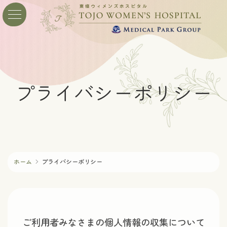
コ
ナ
ン
ビ
テ
ゲ
ン
ー
ツ
シ
へ
ョ
ス
ン
プライバシーポリシー
キ
に
ッ
移
プ
動
ホーム
プライバシーポリシー
ご利用者みなさまの個人情報の収集について