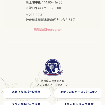
※土曜午後：14:00～16:00
※祝日午前：9:00～13:00
〒233-0013
神奈川県横浜市港南区丸山台2-34-7
グ
当院公式Instagram
ル
ー
プ
リ
ン
グ
ク
ル
ー
プ
医療法人社団桐杏会
リ
メディカルパークグループ
ン
ク