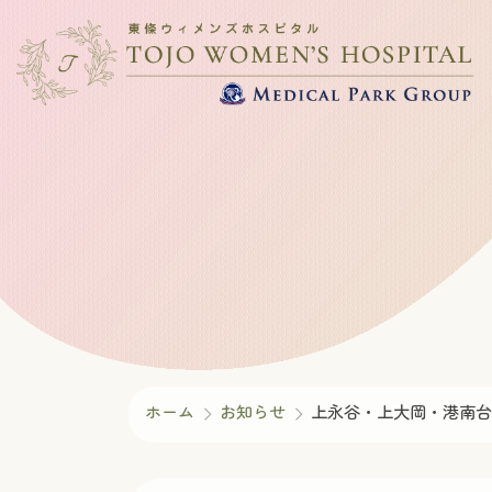
コ
ナ
ン
ビ
テ
ゲ
ン
ー
ツ
シ
へ
ョ
ス
ン
キ
に
ッ
移
プ
動
ホーム
お知らせ
上永谷・上大岡・港南台