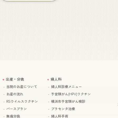
出産・分娩
婦人科
当院のお産について
婦人科診療メニュー
お産の流れ
子宮頸がん(HPV)ワクチン
RSウイルスワクチン
横浜市子宮頸がん検診
バースプラン
プラセンタ治療
無痛分娩
婦人科手術