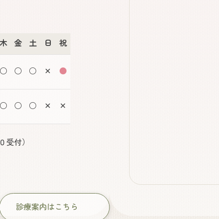
木
金
土
日
祝
○
○
○
✕
●
○
○
○
✕
✕
０
受付）
診療案内はこちら