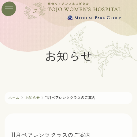
コ
ナ
ン
ビ
テ
ゲ
ン
ー
ツ
シ
へ
ョ
ス
ン
お知らせ
キ
に
ッ
移
プ
動
ホーム
お知らせ
11月ペアレンツクラスのご案内
11月ペアレンツクラスのご案内