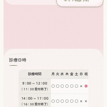
ネット再診予約
診療日時
診療時間
月
火
水
木
金
土
日
祝
９：００
～
１２：００
○
○
○
○
○
○
✕
●
（
１１：３０
受付終了）
１４：００
～
１７：００
○
○
○
○
○
○
✕
✕
（
１６：３０
受付終了）