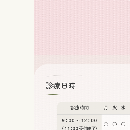
診療日時
診療時間
月
火
水
９：００
～
１２：００
○
○
○
（
１１：３０
受付終了）