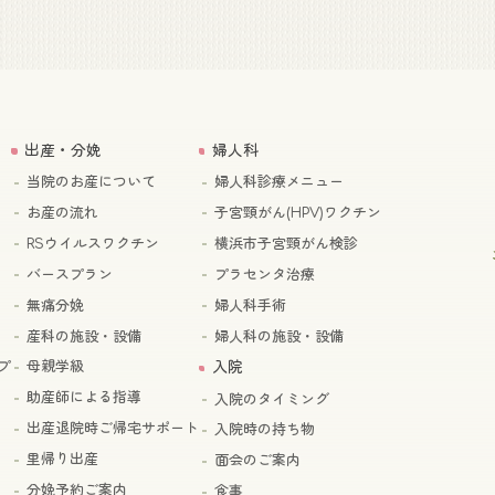
出産・分娩
婦人科
当院のお産について
婦人科診療メニュー
お産の流れ
子宮頸がん(HPV)ワクチン
RSウイルスワクチン
横浜市子宮頸がん検診
バースプラン
プラセンタ治療
無痛分娩
婦人科手術
産科の施設・設備
婦人科の施設・設備
プ
母親学級
入院
助産師による指導
入院のタイミング
出産退院時ご帰宅サポート
入院時の持ち物
里帰り出産
面会のご案内
分娩予約ご案内
食事