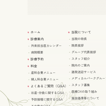
ホーム
当院について
診療案内
当院の特長
院長挨拶
外来担当医カレンダー
グループ代表挨拶
病院概要
スタッフ紹介
診療予約
院内のご案内
料金
通院送迎サービス
産科自費メニュー
メディカルパークグルー
婦人科自費メニュー
スタッフ募集
よくあるご質問（Q&A）
医療DXの取り組み
出産･分娩に関するQ&A
施設基準等について
予防接種に関するQ&A