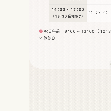
１４：００
～
１７：００
○
○
○
（
１６：３０
受付終了）
●
祝日午前
９：００
～
１３：００
（
１２：３
✕ 休診日