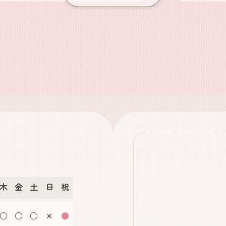
木
金
土
日
祝
○
○
○
✕
●