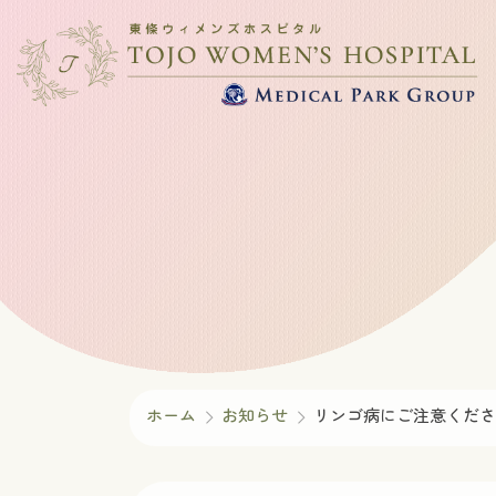
コ
ナ
ン
ビ
テ
ゲ
ン
ー
ツ
シ
へ
ョ
ス
ン
キ
に
ッ
移
プ
動
ホーム
お知らせ
リンゴ病にご注意くださ